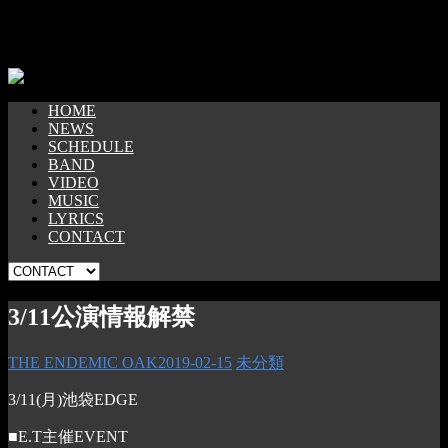
HOME
NEWS
SCHEDULE
BAND
VIDEO
MUSIC
LYRICS
CONTACT
3/11公演情報解禁
THE ENDEMIC OAK
2019-02-15
未分類
3/11(月)池袋EDGE
■E.T主催EVENT