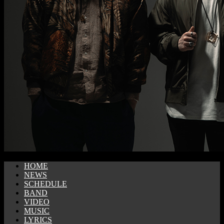
HOME
NEWS
SCHEDULE
BAND
VIDEO
MUSIC
LYRICS