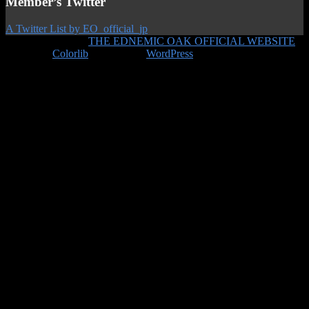
Member’s Twitter
A Twitter List by EO_official_jp
Copyright © 2026
THE EDNEMIC OAK OFFICIAL WEBSITE
.
Theme by
Colorlib
Powered by
WordPress