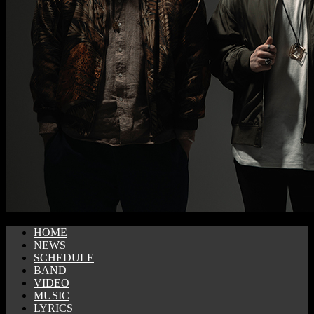
HOME
NEWS
SCHEDULE
BAND
VIDEO
MUSIC
LYRICS